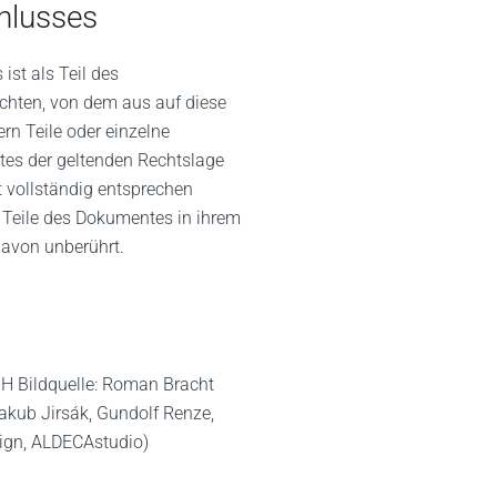
hlusses
ist als Teil des
achten, von dem aus auf diese
rn Teile oder einzelne
tes der geltenden Rechtslage
t vollständig entsprechen
n Teile des Dokumentes in ihrem
 davon unberührt.
H Bildquelle: Roman Bracht
Jakub Jirsák, Gundolf Renze,
sign, ALDECAstudio)