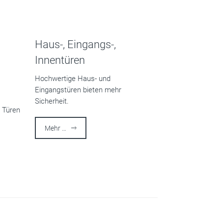
g ideas
Haus-, Eingangs-,
products
Innentüren
Hochwertige Haus- und
Eingangstüren bieten mehr
Sicherheit.
, Türen
Mehr …