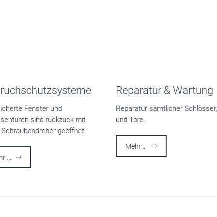
Turning bi
into great 
bruchschutzsysteme
Reparatur & Wartung
icherte Fenster und
Reparatur sämtlicher Schlösser
sentüren sind ruckzuck mit
und Tore.
 Schraubendreher geöffnet.
Mehr …
hr …