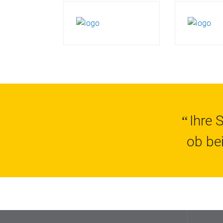
Ihre 
“
ob be