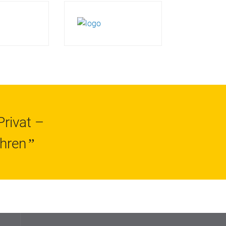
rivat –
ahren
”